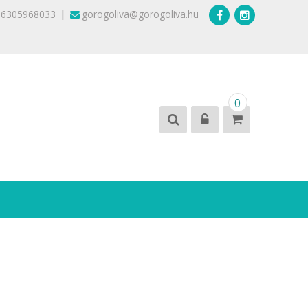
|
36305968033
gorogoliva@gorogoliva.hu
0