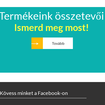
Termékeink összetevői
Ismerd meg most!
Tovább
Kövess minket a Facebook-on