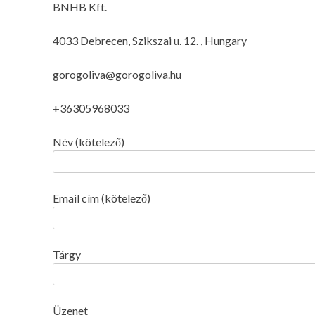
BNHB Kft.
4033 Debrecen, Szikszai u. 12. , Hungary
gorogoliva@gorogoliva.hu
+36305968033
Név (kötelező)
Email cím (kötelező)
Tárgy
Üzenet