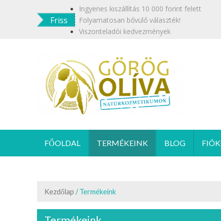
Skip
Ingyenes kiszállítás 10 000 forint felett
to
Friss
Folyamatosan bővülő választék!
content
Viszonteladói kedvezmények
GÖR
Termész
FŐOLDAL
TERMÉKEINK
BLOG
FIÓ
Kezdőlap
/ Termékeink
Termékeink