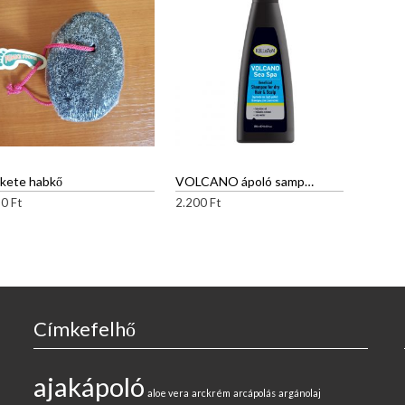
kete habkő
VOLCANO ápoló sampon száraz, töredezett hajra
50
Ft
2.200
Ft
Címkefelhő
ajakápoló
aloe vera
arckrém
arcápolás
argánolaj