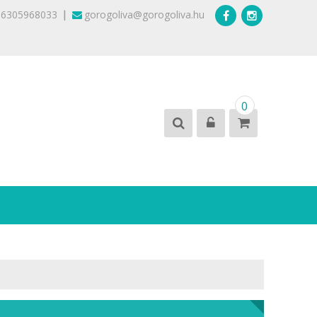
|
36305968033
gorogoliva@gorogoliva.hu
0