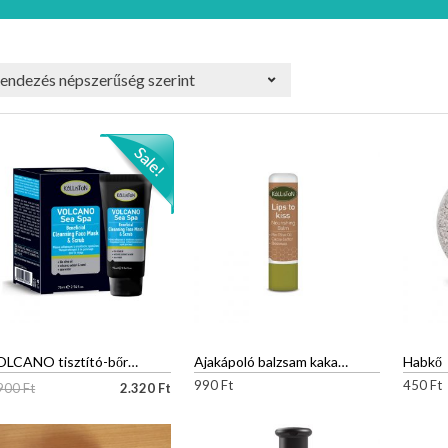
VOLCANO tisztító-bőrradírozó arcmaszk
Ajakápoló balzsam kakaóvajjal
Habkő
990
Ft
450
Ft
.900
Ft
2.320
Ft