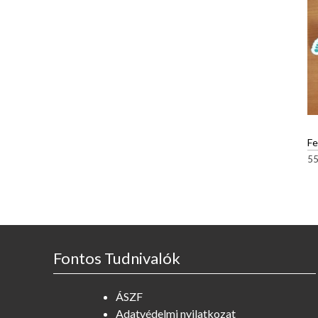
Fe
5
Fontos Tudnivalók
ÁSZF
Adatvédelmi nyilatkozat