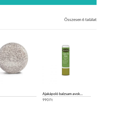
Összesen 6 találat
Ajakápoló balzsam avokádóolajjal
990
Ft