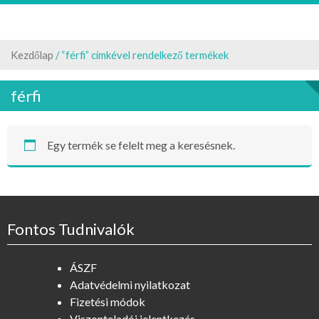
Kezdőlap
/ “férfi” címkével rendelkező termékek
férfi
Egy termék se felelt meg a keresésnek.
Fontos Tudnivalók
ÁSZF
Adatvédelmi nyilatkozat
Fizetési módok
Viszonteladói jelentkezés