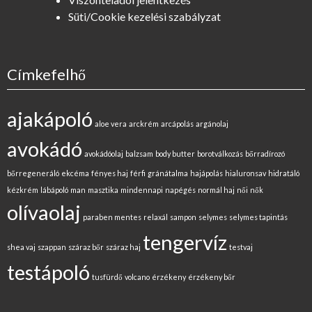
Süti/Cookie kezelési szabályzat
Címkefelhő
ajakápoló
aloe vera
arckrém
arcápolás
argánolaj
avokádó
avokádóolaj
balzsam
body butter
borotválkozás
bőrradírozó
bőrregeneráló
ekcéma
fényes haj
férfi
gránátalma
hajápolás
hialuronsav
hidratáló
kézkrém
lábápoló
man
masztika
mindennapi
napégés
normál haj
női
nők
olívaolaj
paraben mentes
relaxál
sampon
selymes
selymes tapintás
tengervíz
shea vaj
szappan
száraz bőr
száraz haj
testvaj
testápoló
tusfürdő
volcano
érzékeny
érzékeny bőr