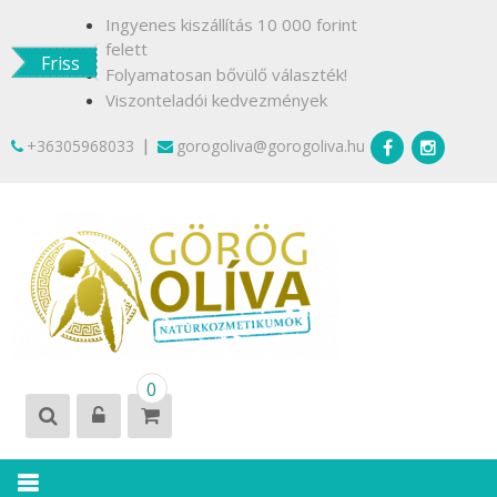
Skip
Ingyenes kiszállítás 10 000 forint
to
felett
Friss
content
Folyamatosan bővülő választék!
Viszonteladói kedvezmények
|
+36305968033
gorogoliva@gorogoliva.hu
GÖRÖG
Természetesen
0
OLÍVA
Krétáról