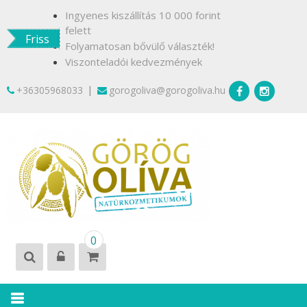
Skip
Ingyenes kiszállítás 10 000 forint
to
felett
Friss
content
Folyamatosan bővülő választék!
Viszonteladói kedvezmények
|
+36305968033
gorogoliva@gorogoliva.hu
GÖRÖG
Természetesen
0
OLÍVA
Krétáról