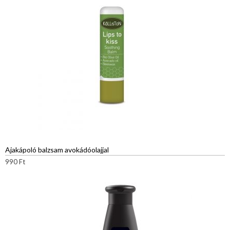
Ajakápoló balzsam avokádóolajjal
990
Ft