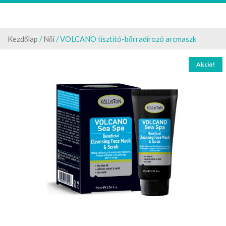
Kezdőlap
/
Női
/ VOLCANO tisztító-bőrradírozó arcmaszk
Akció!