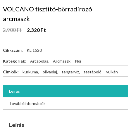
VOLCANO tisztító-bőrradírozó
arcmaszk
2.900
Ft
2.320
Ft
Cikkszám:
KL 1520
Kategóriák:
Arcápolás
,
Arcmaszk
,
Női
Címkék:
kurkuma
,
olívaolaj
,
tengervíz
,
testápoló
,
vulkán
Leírás
További információk
Leírás