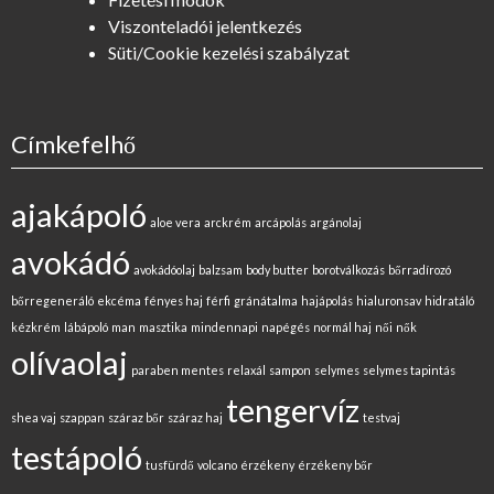
Viszonteladói jelentkezés
Süti/Cookie kezelési szabályzat
Címkefelhő
ajakápoló
aloe vera
arckrém
arcápolás
argánolaj
avokádó
avokádóolaj
balzsam
body butter
borotválkozás
bőrradírozó
bőrregeneráló
ekcéma
fényes haj
férfi
gránátalma
hajápolás
hialuronsav
hidratáló
kézkrém
lábápoló
man
masztika
mindennapi
napégés
normál haj
női
nők
olívaolaj
paraben mentes
relaxál
sampon
selymes
selymes tapintás
tengervíz
shea vaj
szappan
száraz bőr
száraz haj
testvaj
testápoló
tusfürdő
volcano
érzékeny
érzékeny bőr