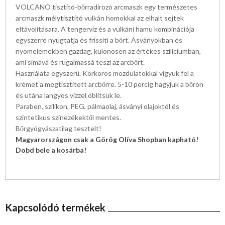
VOLCANO tisztító-bőrradírozó arcmaszk egy természetes
arcmaszk
mélytisztító
vulkán homokkal az elhalt sejtek
eltávolításara. A tengervíz és a vulkáni hamu kombinációja
egyszerre nyugtatja és frissíti a bőrt. Ásványokban és
nyomelemekben gazdag, különösen az értékes szilíciumban,
ami simává és rugalmassá teszi az arcbőrt.
Használata egyszerű. Körkörös mozdulatokkal vigyük fel a
krémet a megtisztított arcbőrre. 5-10 percig hagyjuk a bőrön
és utána langyos vízzel öblítsük le.
Paraben, szilikon, PEG, pálmaolaj, ásványi olajoktól és
szintetikus színezékektől mentes.
Bőrgyógyászatilag tesztelt!
Magyarországon csak a Görög Olíva Shopban kapható!
Dobd bele a kosárba!
Kapcsolódó termékek