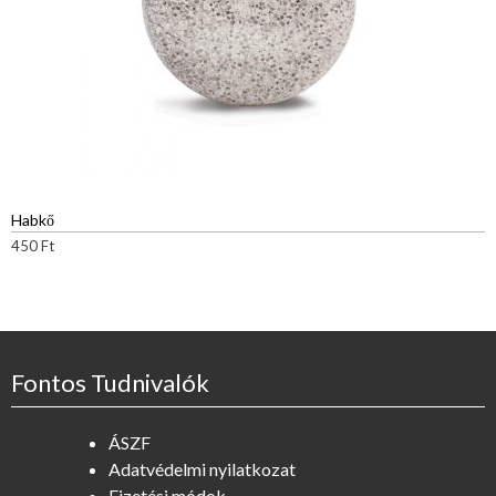
Habkő
450
Ft
Fontos Tudnivalók
ÁSZF
Adatvédelmi nyilatkozat
Fizetési módok