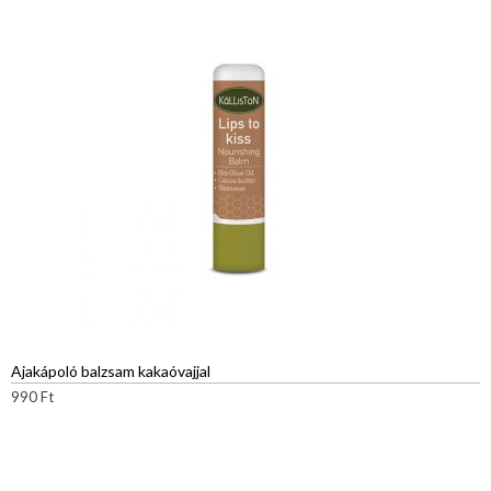
Ajakápoló balzsam kakaóvajjal
990
Ft